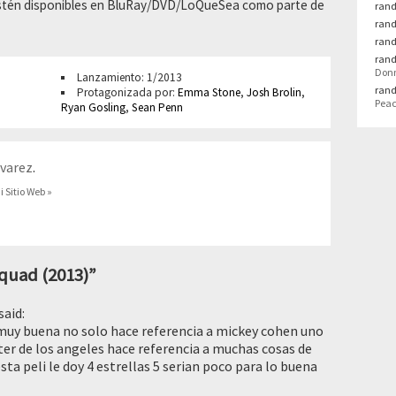
 estén disponibles en BluRay/DVD/LoQueSea como parte de
rand
rand
rand
rand
Donn
Lanzamiento: 1/2013
rand
Protagonizada por:
Emma Stone
,
Josh Brolin
,
Peac
Ryan Gosling
,
Sean Penn
lvarez
.
i Sitio Web »
quad (2013)
”
said:
muy buena no solo hace referencia a mickey cohen uno
er de los angeles hace referencia a muchas cosas de
esta peli le doy 4 estrellas 5 serian poco para lo buena