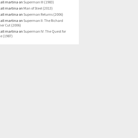
all martina
on
Superman III (1983)
all martina
on
Man of Steel (2013)
all martina
on
Superman Returns (2006)
all martina
on
Superman II: The Richard
er Cut (2006)
all martina
on
Superman IV: The Quest for
e (1987)