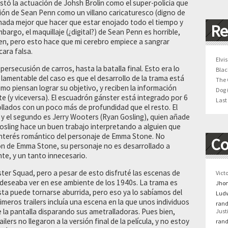
stó la actuación de Johsh Brolin como el super-policía que
ación de Sean Penn como un villano caricaturesco (digno de
nada mejor que hacer que estar enojado todo el tiempo y
Re
embargo, el maquillaje (¿digital?) de Sean Penn es horrible,
en, pero esto hace que mi cerebro empiece a sangrar
ara falsa.
Elvis
persecusión de carros, hasta la batalla final. Esto era lo
Blac
 lamentable del caso es que el desarrollo de la trama está
The 
mo piensan lograr su objetivo, y reciben la información
Dog 
e (y viceversa). El escuadrón gánster está integrado por 6
Last
rollados con un poco más de profundidad que el resto. El
 y el segundo es Jerry Wooters (Ryan Gosling), quien añade
osling hace un buen trabajo interpretando a alguien que
l interés romántico del personaje de Emma Stone. No
Co
n de Emma Stone, su personaje no es desarrollado a
te, y un tanto innecesario.
ster Squad, pero a pesar de esto disfruté las escenas de
Vict
e deseaba ver en ese ambiente de los 1940s. La trama es
Jho
hasta puede tornarse aburrida, pero eso ya lo sabíamos del
Ludw
primeros trailers incluía una escena en la que unos individuos
rand
e la pantalla disparando sus ametralladoras. Pues bien,
Just
lers no llegaron a la versión final de la película, y no estoy
rand