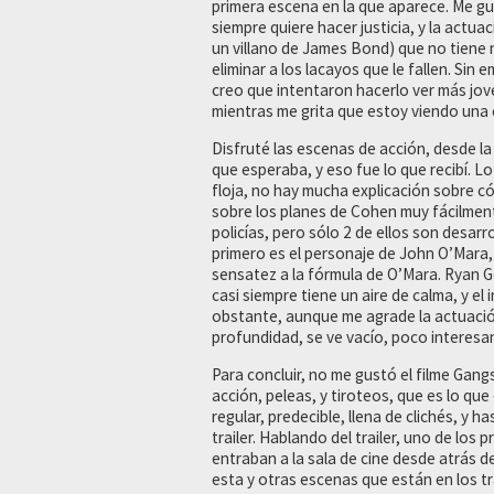
primera escena en la que aparece. Me gu
siempre quiere hacer justicia, y la actu
un villano de James Bond) que no tiene 
eliminar a los lacayos que le fallen. Sin 
creo que intentaron hacerlo ver más jov
mientras me grita que estoy viendo una c
Disfruté las escenas de acción, desde la 
que esperaba, y eso fue lo que recibí. Lo
floja, no hay mucha explicación sobre có
sobre los planes de Cohen muy fácilment
policías, pero sólo 2 de ellos son desar
primero es el personaje de John O’Mara,
sensatez a la fórmula de O’Mara. Ryan G
casi siempre tiene un aire de calma, y e
obstante, aunque me agrade la actuació
profundidad, se ve vacío, poco interesan
Para concluir, no me gustó el filme Gang
acción, peleas, y tiroteos, que es lo qu
regular, predecible, llena de clichés, y 
trailer. Hablando del trailer, uno de los 
entraban a la sala de cine desde atrás d
esta y otras escenas que están en los trai