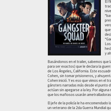
El f
tra
nive
“ba
pre
ver
que
dec
“Ga
Los
hec
y ah
Basándonos en el trailer, sabemos que la
para ser exactos) que le declara la gue
de Los Ángeles, California. Este escuad
Cohen, sin tomar prisioneros, y ahuyenta
Cohen inició. Y es eso que vimos en el tra
gánsters narradas más desde el punto de 
actúan sin apegarse a la ley. Por alguna 
que los mafiosos usarán ametralladoras,
El jefe de la policía le ha encomendado 
un veterano de la 2da Guerra Mundial qu