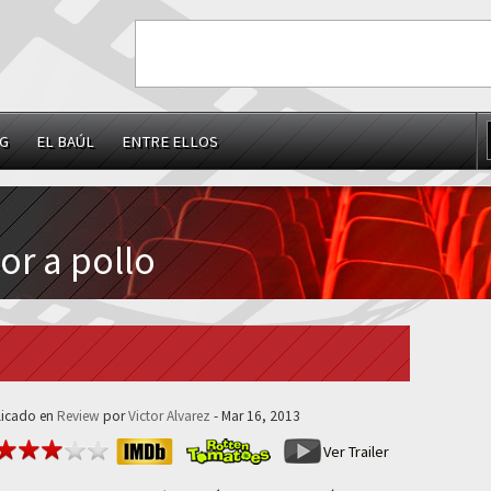
G
EL BAÚL
ENTRE ELLOS
or a pollo
licado en
Review
por
Victor Alvarez
- Mar 16, 2013
Ver Trailer