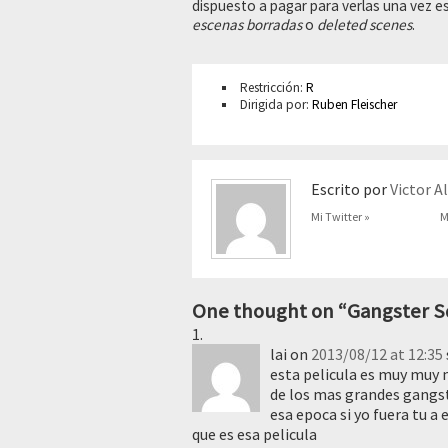
dispuesto a pagar para verlas una vez
escenas borradas
o
deleted scenes
.
Restricción:
R
Dirigida por:
Ruben Fleischer
Escrito por
Victor A
Mi Twitter »
M
One thought on “
Gangster S
lai
on
2013/08/12 at 12:35
esta pelicula es muy muy 
de los mas grandes gangst
esa epoca si yo fuera tu a 
que es esa pelicula