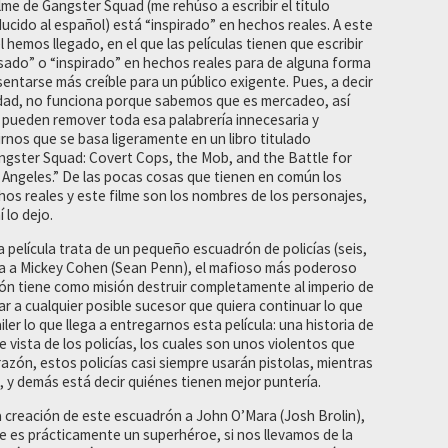
ilme de Gangster Squad (me rehúso a escribir el título
ducido al español) está “inspirado” en hechos reales. A este
l hemos llegado, en el que las películas tienen que escribir
sado” o “inspirado” en hechos reales para de alguna forma
sentarse más creíble para un público exigente. Pues, a decir
dad, no funciona porque sabemos que es mercadeo, así
 pueden remover toda esa palabrería innecesaria y
irnos que se basa ligeramente en un libro titulado
ngster Squad: Covert Cops, the Mob, and the Battle for
 Angeles.” De las pocas cosas que tienen en común los
hos reales y este filme son los nombres de los personajes,
í lo dejo.
 película trata de un pequeño escuadrón de policías (seis,
rra a Mickey Cohen (Sean Penn), el mafioso más poderoso
rón tiene como misión destruir completamente al imperio de
r a cualquier posible sucesor que quiera continuar lo que
iler lo que llega a entregarnos esta película: una historia de
vista de los policías, los cuales son unos violentos que
razón, estos policías casi siempre usarán pistolas, mientras
 y demás está decir quiénes tienen mejor puntería.
la creación de este escuadrón a John O’Mara (Josh Brolin),
e es prácticamente un superhéroe, si nos llevamos de la