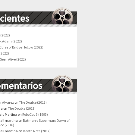
cientes
 (2022)
k Adam (2022)
Curse of Bridge Hollow (2022)
(2022)
 Seen Alive (2022)
mentarios
or Alvarez
on
The Double (2013)
na
on
The Double (2013)
ig Martina
on
RoboCop 3 (1993)
all martina
on
Batman v Superman: Dawn of
ice (2016)
all martina
on
Death Note (2017)