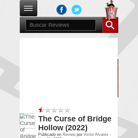
Archivo para
“Jeff Wadlow“
The Curse of Bridge
Hollow (2022)
Publicado en
Review
por
Victor Alvarez
-