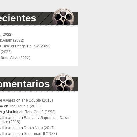
cientes
s (2022)
ck Adam (2022)
Curse of Bridge Hollow (2022)
 (2022)
 Seen Alive (2022)
omentarios
or Alvarez
on
The Double (2013)
na
on
The Double (2013)
ig Martina
on
RoboCop 3 (1993)
all martina
on
Batman v Superman: Dawn
ustice (2016)
all martina
on
Death Note (2017)
all martina
on
Superman III (1983)