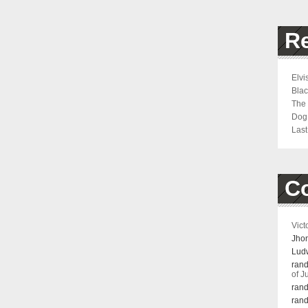
Re
Elvi
Bla
The 
Dog
Last
C
Vict
Jho
Ludw
rand
of J
rand
rand