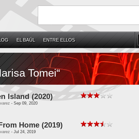
LOG
EL BAÚL
ENTRE ELLOS
Marisa Tomei“
n Island (2020)
lvarez
- Sep 09, 2020
 From Home (2019)
lvarez
- Jul 24, 2019