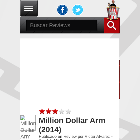
Archivo para “Bill
Paxton“
Million Dollar Arm
(2014)
Publicado en
Review
por
Victor Alvarez
-