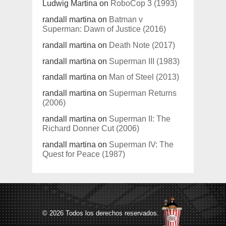
Ludwig Martina
on
RoboCop 3 (1993)
randall martina
on
Batman v
Superman: Dawn of Justice (2016)
randall martina
on
Death Note (2017)
randall martina
on
Superman III (1983)
randall martina
on
Man of Steel (2013)
randall martina
on
Superman Returns
(2006)
randall martina
on
Superman II: The
Richard Donner Cut (2006)
randall martina
on
Superman IV: The
Quest for Peace (1987)
© 2026 Todos los derechos reservados.